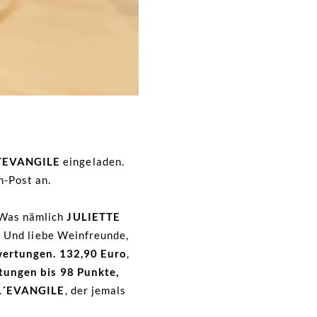
´EVANGILE
eingeladen.
m-Post an.
 Was nämlich
JULIETTE
d! Und liebe Weinfreunde,
ewertungen. 132,90 Euro
,
tungen bis 98 Punkte,
L´EVANGILE
, der jemals