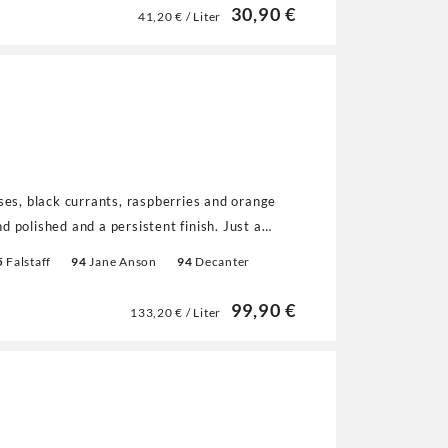
30,90 €
41,20 € / Liter
ses, black currants, raspberries and orange
 polished and a persistent finish. Just a
ng. A blend of 60% merlot, 32% cabernet franc
5
Falstaff
94
Jane Anson
94
Decanter
99,90 €
133,20 € / Liter