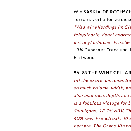
Wie
SASKIA DE ROTHSC
Terroirs verhalfen zu die
"Was wir allerdings im G
feingliedrig, dabei enor
mit unglaublicher Frische
13% Cabernet Franc und 1
Erstwein.
96-98 THE WINE CELLAR
fill the exotic perfume. B
so much volume, width, and
also opulence, depth, and s
is a fabulous vintage for
Sauvignon. 13.7% ABV. The
40% new, French oak, 40% 
hectare. The Grand Vin w