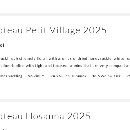
teau Petit Village 2025
ol
uckling: Extremely floral, with aromas of dried honeysuckle, white ro
edium-bodied with tight and focused tannins that are very compact and
f salt in the undertone. The cabernet really makes this direct and lo
ames Suckling
96
Vinum
94-96+
Jeb Dunnuck
18,5
Weinwisser
9
cabernet sauvignon."
ateau Hosanna 2025