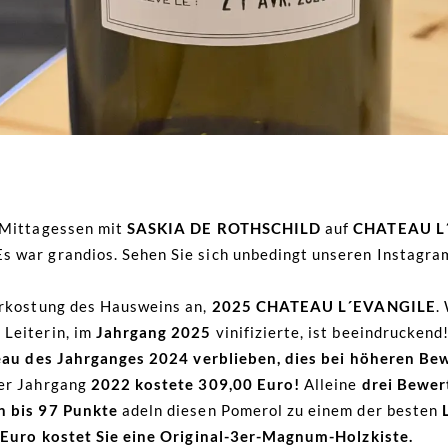
 Mittagessen mit
SASKIA DE ROTHSCHILD
auf
CHATEAU L
 war grandios. Sehen Sie sich unbedingt unseren Instagra
erkostung des Hausweins an,
2025 CHATEAU L´EVANGILE
.
e Leiterin, im
Jahrgang 2025
vinifizierte, ist beeindrucken
veau des Jahrganges 2024 verblieben, dies bei höheren B
er Jahrgang
2022 kostete 309,00 Euro!
Alleine
drei Bewer
n bis 97 Punkte
adeln diesen Pomerol zu einem der besten
Euro kostet Sie eine Original-3er-Magnum-Holzkiste.