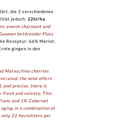
lärt, die 3 verschiedenen
lität jedoch:
22hl/ha
.
ren, enorm charmant und
 Gaumen betörender Fluss
ie Rezeptur: 66% Merlot,
rnte gingen in den
and Maraschino cherries
entrated, the wine offers
 and precise, there is
y fresh and velvety. This
 Franc and 1% Cabernet
aging in a combination of
 only 22 hectoliters per