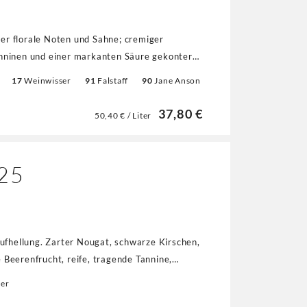
er florale Noten und Sahne; cremiger
anninen und einer markanten Säure gekontert,
und charmanter La Cabanne."
17
Weinwisser
91
Falstaff
90
Jane Anson
89-91
Jeb Dunnuck
37,80 €
50,40 € / Liter
025
aufhellung. Zarter Nougat, schwarze Kirschen,
 Beerenfrucht, reife, tragende Tannine,
er