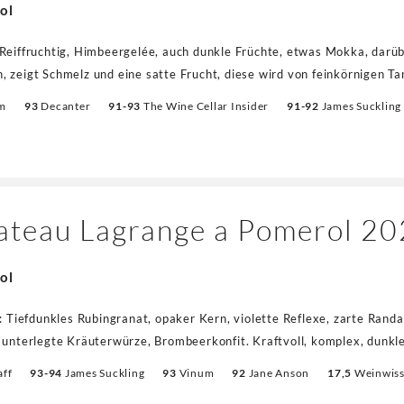
ol
Reiffruchtig, Himbeergelée, auch dunkle Früchte, etwas Mokka, darüb
 zeigt Schmelz und eine satte Frucht, diese wird von feinkörnigen T
, dennoch elegant und mit rotfruchtigem Finish. Ein finessenreicher 
m
93
Decanter
91-93
The Wine Cellar Insider
91-92
James Suckling
ateau Lagrange a Pomerol 2
ol
f: Tiefdunkles Rubingranat, opaker Kern, violette Reflexe, zarte Rand
 unterlegte Kräuterwürze, Brombeerkonfit. Kraftvoll, komplex, dunkle
isch-salzig im Abgang, zeigt Länge und Entwicklungspotenzial."
aff
93-94
James Suckling
93
Vinum
92
Jane Anson
17,5
Weinwiss