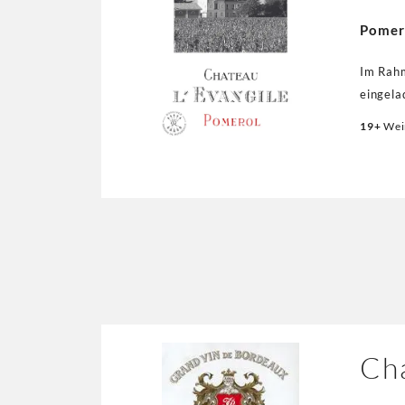
Pomer
Im Rah
eingel
COUDREC
19+
Wei
auf dem
der Jah
PUNKTE 
Origina
Ch