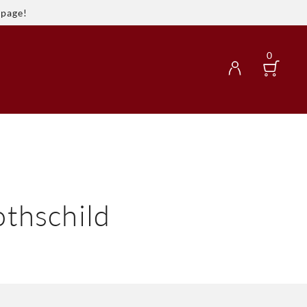
spage!
0
othschild