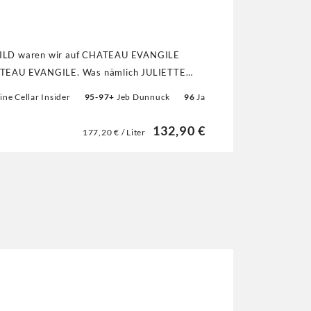
HILD waren wir auf CHATEAU EVANGILE
CHATEAU EVANGILE. Was nämlich JULIETTE
uckend! Und liebe Weinfreunde, der Preis ist
ne Cellar Insider
95-97+
Jeb Dunnuck
96
Jane Anson
96
Decanter
gen. 132,90 Euro, nochmals zum Vergleich,
UNKTE, weitere drei Bewertungen bis 97
132,90 €
177,20 € / Liter
duziert wurde. 805,20 Euro kostet Sie eine