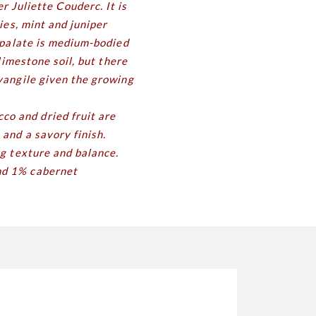
 Juliette Couderc. It is
ries, mint and juniper
e palate is medium-bodied
 limestone soil, but there
Évangile given the growing
cco and dried fruit are
 and a savory finish.
ng texture and balance.
and 1% cabernet