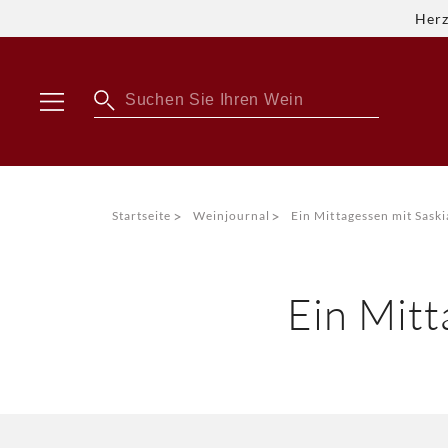
Herz
>
>
Startseite
Weinjournal
Ein Mittagessen mit Sask
Ein Mitt