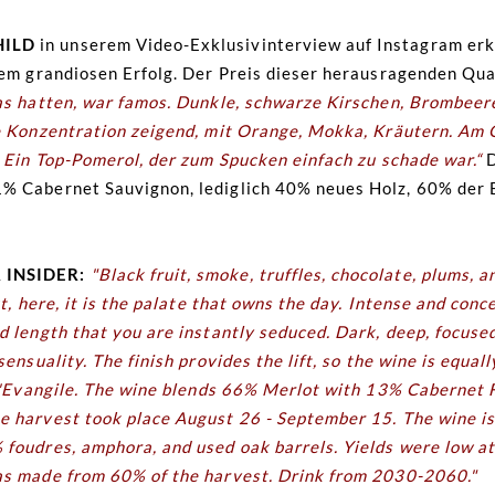
HILD
in unserem Video-Exklusivinterview auf Instagram erk
sem grandiosen Erfolg. Der Preis dieser herausragenden Qua
las hatten, war famos. Dunkle, schwarze Kirschen, Brombee
me Konzentration zeigend, mit Orange, Mokka, Kräutern. Am
. Ein Top-Pomerol, der zum Spucken einfach zu schade war.“
D
% Cabernet Sauvignon, lediglich 40% neues Holz, 60% der E
 INSIDER:
"Black fruit, smoke, truffles, chocolate, plums, 
ut, here, it is the palate that owns the day. Intense and conc
 length that you are instantly seduced. Dark, deep, focused,
ensuality. The finish provides the lift, so the wine is equall
 L'Evangile. The wine blends 66% Merlot with 13% Cabernet
 harvest took place August 26 - September 15. The wine is 
foudres, amphora, and used oak barrels. Yields were low at
as made from 60% of the harvest. Drink from 2030-2060."