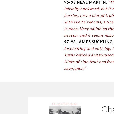
96-98 NEAL MARTIN:
"T
initially backward, but it 
berries, just a hint of tr
with svelte tannins, a fine
is none. Very saline on th
season, and it seems imbu
97-98 JAMES SUCKLING
fascinating and enticing. 
Turns refined and focused 
Hints of ripe fruit and f
sauvignon."
Cha