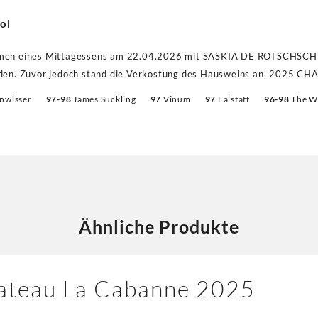
ol
men eines Mittagessens am 22.04.2026 mit SASKIA DE ROTSCHSC
aden. Zuvor jedoch stand die Verkostung des Hausweins an, 2025 
, die technische Leiterin, im Jahrgang 2025 vinifizierte, ist beeindr
nwisser
97-98
James Suckling
97
Vinum
97
Falstaff
96-98
The Wi
 Niveau des Jahrganges 2024 verblieben, dies bei höheren Bewertun
rgang 2022 kostete 309,00 Euro! Alleine drei Bewertungen bis 98 P
adeln diesen Pomerol zu einem der besten EVANGILE, der jemals pro
l 3er-Magnum Holzkiste.
Ähnliche Produkte
ateau La Cabanne 2025