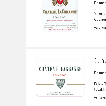
Pomer
Vinum: 
Gaumen,
kräftig
93
Vinu
Ch
Pomer
Falstaf
tabakig
mineral
95
Falst