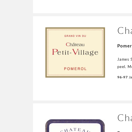
Cha
Pomer
James S
peel. M
touch o
96-97
J
and 8% 
Ch