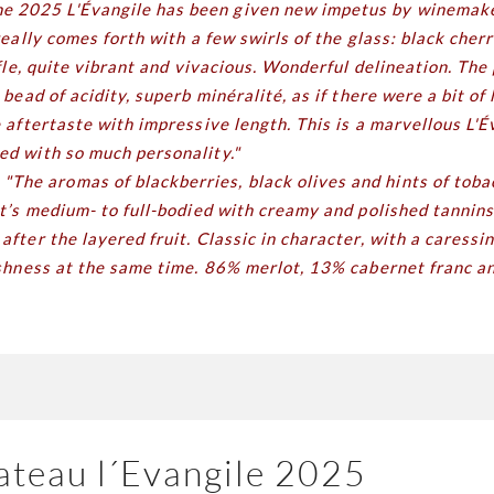
he 2025 L'Évangile has been given new impetus by winemaker
really comes forth with a few swirls of the glass: black cher
uffle, quite vibrant and vivacious. Wonderful delineation. Th
 bead of acidity, superb minéralité, as if there were a bit of
e aftertaste with impressive length. This is a marvellous L'
ed with so much personality."
:
"The aromas of blackberries, black olives and hints of toba
It’s medium- to full-bodied with creamy and polished tannins
after the layered fruit. Classic in character, with a caressi
reshness at the same time. 86% merlot, 13% cabernet franc 
teau l´Evangile 2025