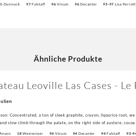
, erhalten alle Flaschen ein spezielles Sonderetikett. Dem aber noch nicht genug: Die 3- Liter (zu 369,00€)
eb Dunnuck
97
Falstaff
96
Vinum
96
Decanter
95-97
Lisa Perrot
iter (zu 655,00€) Formate können Sie individuell beschriften lassen (
ießlich per E-Mail oder telefonisch bestellbar! Sprechen Sie uns bei I
ungerweine.de oder +49-8052-951380) Doch zum Wein, der dem Jubiläum mehr als gerecht wird. Wir
zwei Mal die Gelegenheit zur Verkostung und waren absolut begeister
und Cassis – das volle Programm. Am Gaumen tief strukturiert und ge
ratischer Klasse und nobler Feinheit. Die Tannine waren von einer Perf
die Frische, die Länge, alles wie aus dem Lehrbuch. Das ist ein su
Ähnliche Produkte
wertungen bis 99 Punkte auf dem Papier. Und denken Sie über eine ind
es Geburtsjahres eines Kindes, Ihres Hochzeitsjahres, einer Firmengrü
teau Leoville Las Cases - Le
Julien
son: Concentrated, a ton of sleek graphite, crayon, liqourice root, we 
p and slow climb through the palate, on the right side of austere, coco
d pull, tension and grip. A fabulous 2nd wine, right up there with the
 Anson
18
Weinwisser
94
Vinum
94
Decanter
94
Falstaff
93-9