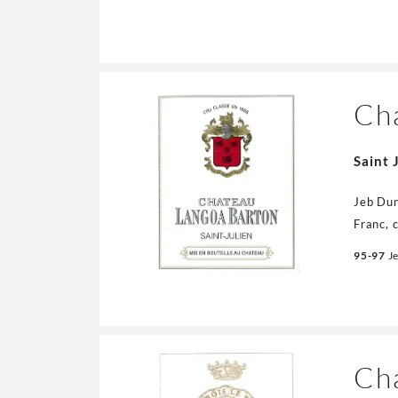
directo
Ch
Saint 
Jeb Dun
Franc, 
floral 
95-97
J
ripe, po
Ch