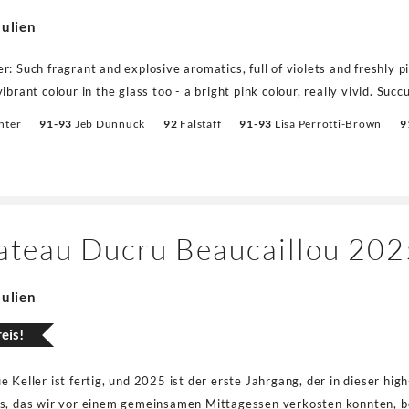
Julien
r: Such fragrant and explosive aromatics, full of violets and freshly p
ibrant colour in the glass too - a bright pink colour, really vivid. Succ
ry acidity but backed by a cool blueberry, almost creamy and chalky t
nter
91-93
Jeb Dunnuck
92
Falstaff
91-93
Lisa Perrotti-Brown
9
ted but at the same time there’s plenty of fruit and power. 3.69pH. 2
ateau Ducru Beaucaillou 202
Julien
eis!
 Keller ist fertig, und 2025 ist der erste Jahrgang, der in dieser high
s, das wir vor einem gemeinsamen Mittagessen verkosten konnten, be