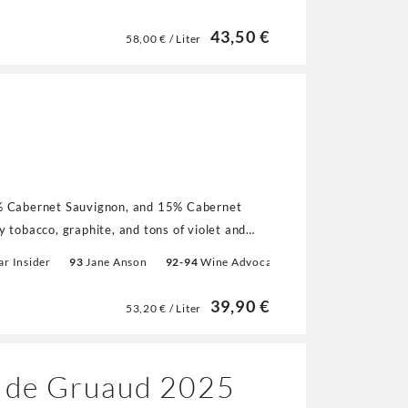
since the 2021 vintage."
43,50 €
58,00 € / Liter
% Cabernet Sauvignon, and 15% Cabernet
 tobacco, graphite, and tons of violet and
 richness, a broad, layered mouthfeel, and
ar Insider
93
Jane Anson
92-94
Wine Advocate
93
Vinum
93
Fals
y the greatest Langoa ever."
39,90 €
53,20 € / Liter
t de Gruaud 2025