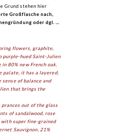
ne Grund stehen hier
erte Großflasche nach,
irmengründung oder dgl. …
ring flowers, graphite,
p purple-hued Saint-Julien
g in 80% new French oak.
 palate, it has a layered,
e sense of balance and
lien that brings the
prances out of the glass
ints of sandalwood, rose
e with super fine-grained
abernet Sauvignon, 21%