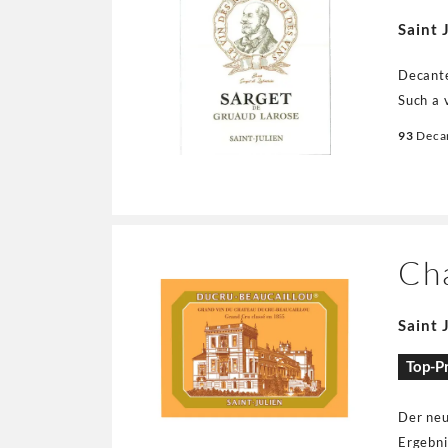
Saint 
Decante
Such a v
cranber
93
Deca
and lif
Ch
Saint 
Top-Pr
Der neue
Ergebni