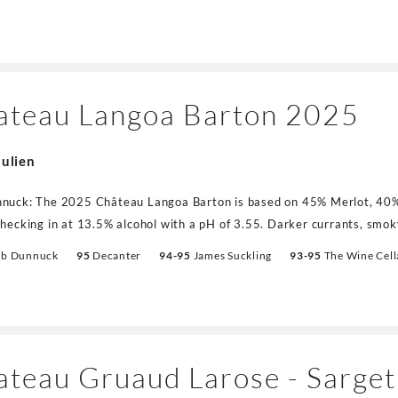
r. 30% new oak for ageing. Includes the vines for La Petite Marquise 
ateau Langoa Barton 2025
Julien
nuck: The 2025 Château Langoa Barton is based on 45% Merlot, 40
checking in at 13.5% alcohol with a pH of 3.55. Darker currants, smoky
nuances all shine on the nose, and it has remarkable purity, full-bodied
eb Dunnuck
95
Decanter
94-95
James Suckling
93-95
The Wine Cell
lished tannins on the palate. The finish is a blockbuster. It's probabl
ateau Gruaud Larose - Sarge