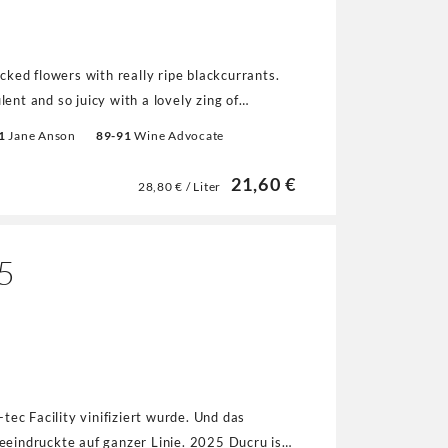
icked flowers with really ripe blackcurrants.
ulent and so juicy with a lovely zing of
exture. Amazing energy to this, really fleshy
1
Jane Anson
89-91
Wine Advocate
% Cabernet Franc completes the blend."
21,60 €
28,80 € / Liter
5
-tec Facility vinifiziert wurde. Und das
eindruckte auf ganzer Linie. 2025 Ducru ist