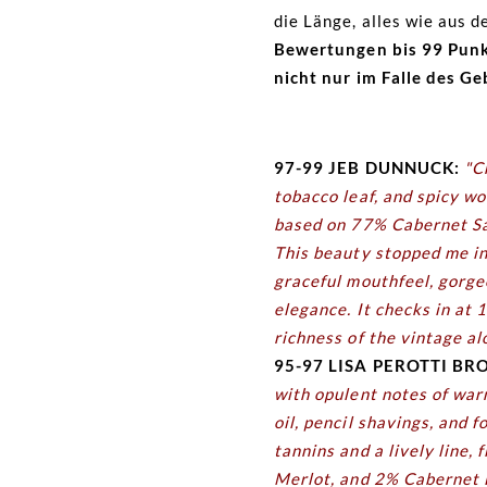
die Länge, alles wie aus 
Bewertungen bis 99 Pun
nicht nur im Falle des G
97-99 JEB DUNNUCK:
"Cr
tobacco leaf, and spicy w
based on 77% Cabernet Sa
This beauty stopped me in 
graceful mouthfeel, gorge
elegance. It checks in at 
richness of the vintage a
95-97 LISA PEROTTI B
with opulent notes of warm
oil, pencil shavings, and 
tannins and a lively line
Merlot, and 2% Cabernet F