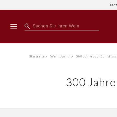
Herz
>
>
Startseite
Weinjournal
300 Jahre Jubiläumsflasch
300 Jahre 