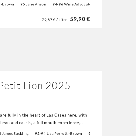
ti-Brown
95
Jane Anson
94-96
Wine Advocate
18+
Weinwisser
max. 3 Zeilen). Diese beiden Größen sind
nteresse gerne an.
59,90 €
79,87 € / Liter
t. Schwarze Beeren, Tabak, Bitterschokolade,
schichtet mit enormer Energie,
ektion, die wir hier selten zuvor gesehen
per GRUAUD LAROSE. Nicht ohne Grund stehen
ividualisierte Großflasche nach, nicht nur im
ndung oder dgl....
 Petit Lion 2025
are fully in the heart of Las Cases here, with
a bean and cassis, a full mouth experience,
 best of the vintage. Michael Georges technical
4
James Suckling
92-94
Lisa Perrotti-Brown
91-93
Jeb Dunnuck
91-