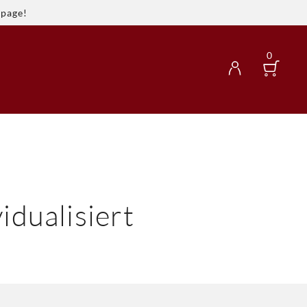
spage!
0
idualisiert