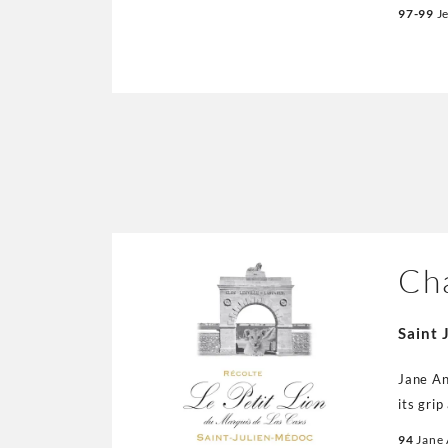
dokumentieren
97-99
J
und 6-L
ausschl
(subskription@
hatten 
Grafit 
aristok
haben, 
hier Be
Falle d
Cha
Saint 
Jane An
its gri
push an
94
Jane