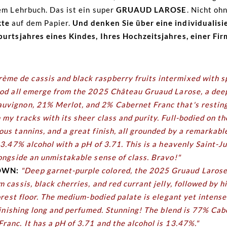
dem Lehrbuch. Das ist ein super
GRUAUD LAROSE
. Nicht oh
kte
auf dem Papier.
Und denken Sie über eine individualisi
eburtsjahres eines Kindes, Ihres Hochzeitsjahres, einer F
ème de cassis and black raspberry fruits intermixed with sp
ood all emerge from the 2025 Château Gruaud Larose, a dee
uvignon, 21% Merlot, and 2% Cabernet Franc that's restin
my tracks with its sheer class and purity. Full-bodied on the
ous tannins, and a great finish, all grounded by a remarkabl
13.47% alcohol with a pH of 3.71. This is a heavenly Saint-Ju
longside an unmistakable sense of class. Bravo!"
ROWN:
"Deep garnet-purple colored, the 2025 Gruaud Larose 
 cassis, black cherries, and red currant jelly, followed by h
forest floor. The medium-bodied palate is elegant yet intens
, finishing long and perfumed. Stunning! The blend is 77% C
ranc. It has a pH of 3.71 and the alcohol is 13.47%."