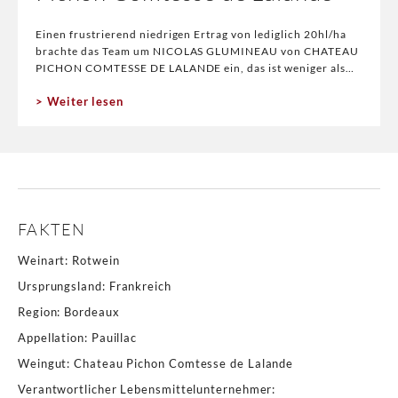
Einen frustrierend niedrigen Ertrag von lediglich 20hl/ha
brachte das Team um NICOLAS GLUMINEAU von CHATEAU
PICHON COMTESSE DE LALANDE ein, das ist weniger als
die Hälfte einer Normalernte, was leider
Weiter lesen
FAKTEN
Weinart
:
Rotwein
Ursprungsland
:
Frankreich
Region
:
Bordeaux
Appellation
:
Pauillac
Weingut
:
Chateau Pichon Comtesse de Lalande
Verantwortlicher Lebensmittelunternehmer
: