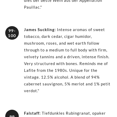
dies der beste Wein aus der Appellation
Pauillac."
James Suckling
:
Intense aromas of sweet
99-
100
tobacco, dark cedar, cigar humidor,
mushroom, roses, and wet earth follow
through to a medium to full body with firm,
velvety tannins and a driven, intense finish.
Very structured with bones. Reminds me of
Lafite from the 1980s. Unique for the
vintage. 12.5% alcohol. A blend of 94%
cabernet sauvignon, 5% merlot and 1% petit
verdot."
Falstaff
:
Tiefdunkles Rubingranat, opaker
99