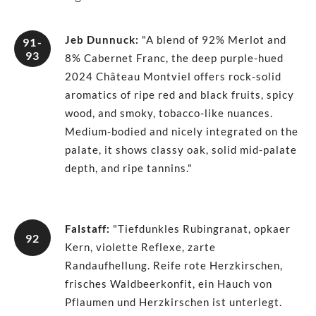
Jeb Dunnuck
:
"A blend of 92% Merlot and
91-
93
8% Cabernet Franc, the deep purple-hued
2024 Château Montviel offers rock-solid
aromatics of ripe red and black fruits, spicy
wood, and smoky, tobacco-like nuances.
Medium-bodied and nicely integrated on the
palate, it shows classy oak, solid mid-palate
depth, and ripe tannins."
Falstaff
:
"Tiefdunkles Rubingranat, opkaer
92
Kern, violette Reflexe, zarte
Randaufhellung. Reife rote Herzkirschen,
frisches Waldbeerkonfit, ein Hauch von
Pflaumen und Herzkirschen ist unterlegt.