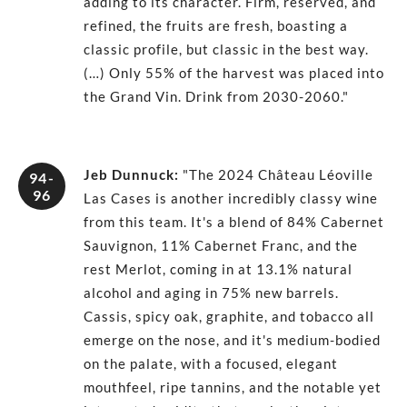
adding to its character. Firm, reserved, and
refined, the fruits are fresh, boasting a
classic profile, but classic in the best way.
(…) Only 55% of the harvest was placed into
the Grand Vin. Drink from 2030-2060."
Jeb Dunnuck
:
"The 2024 Château Léoville
94-
96
Las Cases is another incredibly classy wine
from this team. It's a blend of 84% Cabernet
Sauvignon, 11% Cabernet Franc, and the
rest Merlot, coming in at 13.1% natural
alcohol and aging in 75% new barrels.
Cassis, spicy oak, graphite, and tobacco all
emerge on the nose, and it's medium-bodied
on the palate, with a focused, elegant
mouthfeel, ripe tannins, and the notable yet