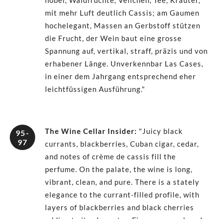
nobel, Waldfrüchte, Veilchen, Tee, Kräuter,
mit mehr Luft deutlich Cassis; am Gaumen
hochelegant, Massen an Gerbstoff stützen
die Frucht, der Wein baut eine grosse
Spannung auf, vertikal, straff, präzis und von
erhabener Länge. Unverkennbar Las Cases,
in einer dem Jahrgang entsprechend eher
leichtfüssigen Ausführung."
The Wine Cellar Insider
:
"Juicy black
95-
97
currants, blackberries, Cuban cigar, cedar,
and notes of crème de cassis fill the
perfume. On the palate, the wine is long,
vibrant, clean, and pure. There is a stately
elegance to the currant-filled profile, with
layers of blackberries and black cherries