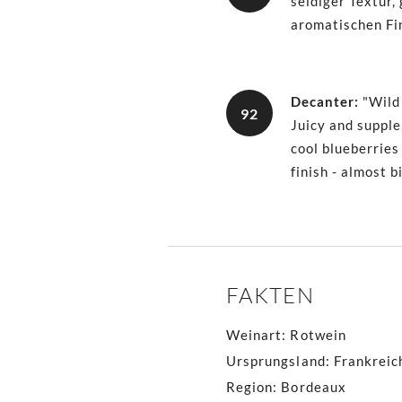
seidiger Textur,
aromatischen Fin
Decanter
:
"Wild
92
Juicy and supple
cool blueberries 
finish - almost b
FAKTEN
Weinart
:
Rotwein
Ursprungsland
:
Frankreic
Region
:
Bordeaux