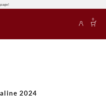
spage!
0
aline 2024