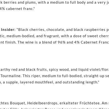
k berries and plums, with a medium to full body and a very j
4% cabernet franc."
 Insider
:
"Black cherries, chocolate, and black raspberries p
etic, medium-bodied, and fragrant, with a dose of sweet cher
ant finish. The wine is a blend of 96% and 4% Cabernet Fran
arthy red and black fruits, spicy wood, and liquid violet/flo
Tourmaline. This riper, medium to full-bodied, straight-up s
, a supple, layered mouthfeel, and outstanding length."
chtes Bouquet, Heidelbeerdrops, erkalteter Früchtetee. Am