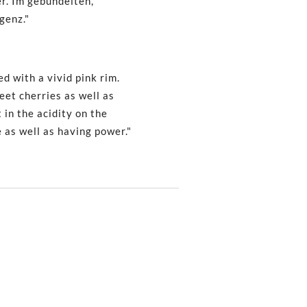
r. Im gebündelten,
genz."
d with a vivid pink rim.
eet cherries as well as
 in the acidity on the
ne as well as having power."