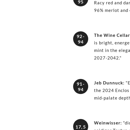
95
Racy red and dar
96% merlot and 
The Wine Cellar
92-
94
is bright, energ
mint in the eleg
2027-2042."
Jeb Dunnuck
:
"E
91-
94
the 2024 Enclos 
mid-palate depth
Weinwisser
:
"di
17,5