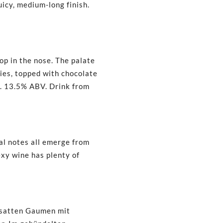
uicy, medium-long finish.
op in the nose. The palate
ries, topped with chocolate
c. 13.5% ABV. Drink from
ral notes all emerge from
exy wine has plenty of
 satten Gaumen mit