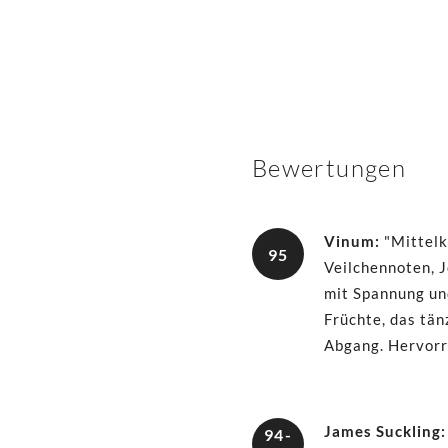
Bewertungen
Vinum
:
"Mittelk
95
Veilchennoten, 
mit Spannung und
Früchte, das tän
Abgang. Hervorr
James Suckling
:
94-