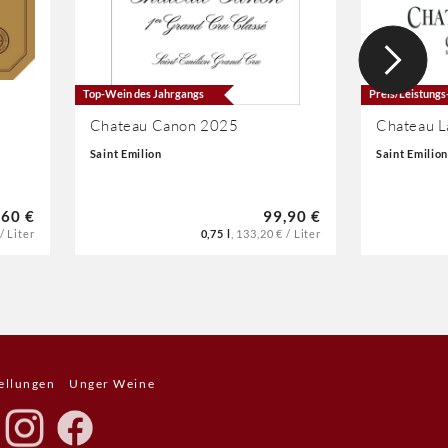
Top-Wein des Jahrgangs
Preis/Leistungs
Chateau Canon 2025
Chateau 
Saint Emilion
Saint Emilion
,60 €
99,90 €
/ Liter
0,75 l
,
133,20 € / Liter
ellungen
Unger Weine