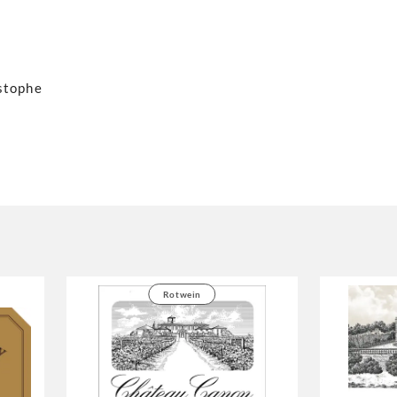
istophe
Rotwein