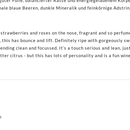
 guter Fülle, balancierter Rasse und energiegeladenem Körpe
ale blaue Beeren, dunkle Mineralik und feinkörnige Adstrin
 strawberries and roses on the nose, fragrant and so perfume
, this has bounce and lift. Definitely ripe with gorgeously sw
ending clean and focussed. It’s a touch serious and lean, just
itter citrus - but this has lots of personality and is a fun wi
h