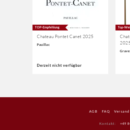
TOP-Empfehlung
Top-Wei
Chateau Pontet Canet 2025
Chat
202
Pauillac
Grave
Derzeit nicht verfügbar
AGB
FAQ
Versand
Kontakt
:
+49 