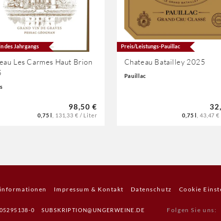
n des Jahrgangs
Preis/Leistungs-Pauillac
eau Les Carmes Haut Brion
Chateau Batailley 2025
5
Pauillac
s
98,50 €
32
0,75 l
,
131,33 € / Liter
0,75 l
,
43,47 € 
informationen
Impressum & Kontakt
Datenschutz
Cookie Einst
Folgen Sie uns
:
805295138-0
SUBSKRIPTION@UNGERWEINE.DE