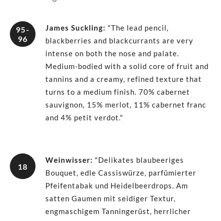
James Suckling
:
"The lead pencil,
95-
96
blackberries and blackcurrants are very
intense on both the nose and palate.
Medium-bodied with a solid core of fruit and
tannins and a creamy, refined texture that
turns to a medium finish. 70% cabernet
sauvignon, 15% merlot, 11% cabernet franc
and 4% petit verdot."
Weinwisser
:
"Delikates blaubeeriges
18
Bouquet, edle Cassiswürze, parfümierter
Pfeifentabak und Heidelbeerdrops. Am
satten Gaumen mit seidiger Textur,
engmaschigem Tanningerüst, herrlicher